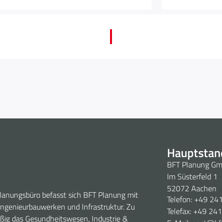
Hauptstan
BFT Planung G
Im Süsterfeld 1
52072 Aachen
planungsbüro befasst sich BFT Planung mit
Telefon: +49 24
ngenieurbauwerken und Infrastruktur. Zu
Telefax: +49 24
ßig das Gesundheitswesen, Industrie &