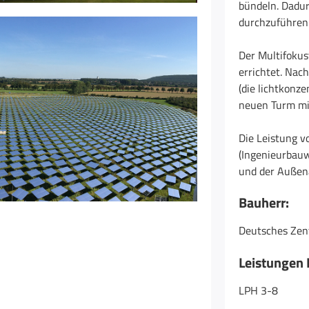
bündeln. Dadur
durchzuführen
Der Multifoku
errichtet. Nac
(die lichtkonz
neuen Turm mit
Die Leistung v
(Ingenieurbauw
und der Außen
Bauherr:
Deutsches Zent
Leistungen 
LPH 3-8