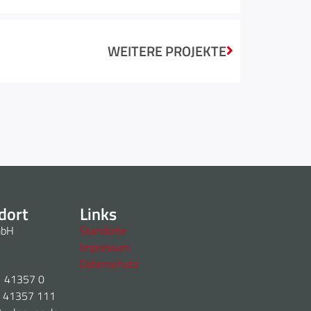
WEITERE PROJEKTE
dort
Links
mbH
Standorte
Impressum
Datenschutz
1 41357 0
1 41357 111