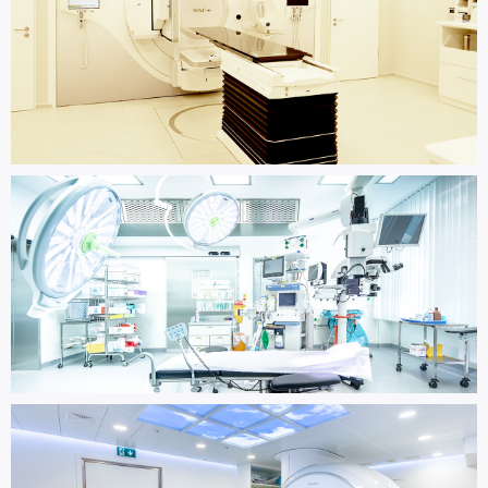
Strahlentherapie St.-Antonius-
Hospital, Eschweiler
Zielplanung und Generalplanung
Ambulantes Operationszentrum
(AOZ), Aachen
Generalplanung