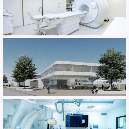
Radiologie, Franziskus Aachen
Generalplanung
Forschungs- und
Verwaltungsgebäude
Konzept und Generalplanung
Linksherzkatheter-Messbereich,