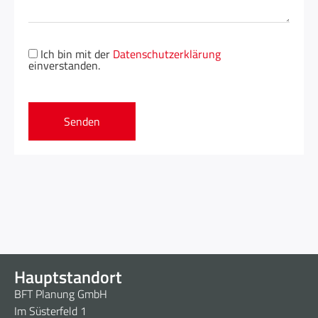
Bitte
Bitte
Bitte
lasse
lasse
lasse
Ich bin mit der
Datenschutzerklärung
dieses
dieses
dieses
einverstanden.
Feld
Feld
Feld
leer.
leer.
leer.
Hauptstandort
BFT Planung GmbH
Im Süsterfeld 1